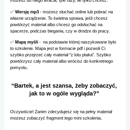
możesz do niego wracać tyle razy, ile tylko chcesz. 
✅
 Wersję mp3
 - możesz słuchać online lub pobrać na 
własne urządzenie. To świetna sprawa, jeśli chcesz 
powtórzyć materiał albo chcesz go odsłuchać na 
spacerze, podczas biegania, czy w drodze do pracy. 
✅
 Mapę myśli
 -  na podstawie której naszykowane było 
to szkolenie. Mapa jest w formacie pdf i pozwoli Ci 
szybko przejrzeć cały materiał “z lotu ptaka”. Szybko 
powtórzysz cały materiał albo wrócisz do konkretnego 
pomysłu.
“Bartek, a jest szansa, żeby zobaczyć, 
jak to w ogóle wygląda?” 
Oczywiście! Zanim zdecydujesz się na pełny materiał 
możesz zobaczyć fragment tego mini szkolenia.